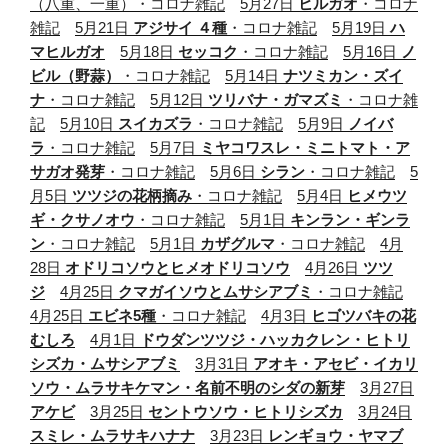
（八重、一重）・コロナ雑記
5月27日
ヒルガオ
・コロナ
雑記
5月21日
アジサイ ４種
・コロナ雑記
5月19日
ハ
マヒルガオ
5月18日
セッコク
・コロナ雑記
5月16日
ノ
ビル（野蒜）
・コロナ雑記
5月14日
ナツミカン・ズイ
ナ
・コロナ雑記
5月12日
ツリバナ・ガマズミ
・コロナ雑
記
5月10日
スイカズラ
・コロナ雑記
5月9日
ノイバ
ラ
・コロナ雑記
5月7日
ミヤコワスレ・ミニトマト・ア
サガオ発芽
・コロナ雑記
5月6日
シラン
・コロナ雑記
5
月5日
ツツジの花柄摘み
・コロナ雑記
5月4日
ヒメウツ
ギ・クサノオウ
・コロナ雑記
5月1日
キンラン・ギンラ
ン
・コロナ雑記
5月1日
カザグルマ
・コロナ雑記
4月
28日
オドリコソウとヒメオドリコソウ
4月26日
ツツ
ジ
4月25日
クマガイソウとムサシアブミ
・コロナ雑記
4月25日
エビネ5種
・コロナ雑記
4月3日
ヒゴツバキの花
むしろ
4月1日
ドウダンツツジ・ハッカクレン・ヒトリ
シズカ・ムサシアブミ
3月31日
アオキ・アセビ・イカリ
ソウ・ムラサキケマン・名前不明のシダの新芽
3月27日
アケビ
3月25日
セントウソウ・ヒトリシズカ
3月24日
スミレ・ムラサキハナナ
3月23日
レンギョウ・ヤマブ