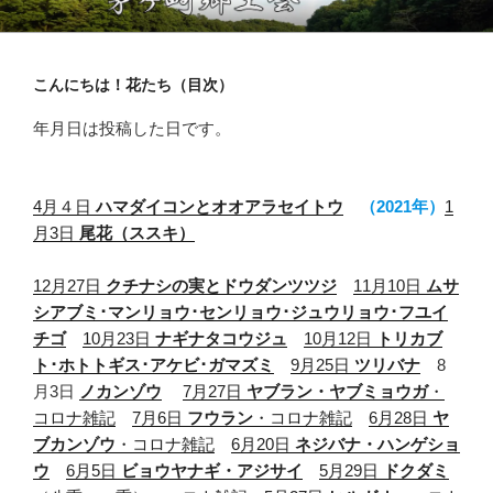
コ
茅ヶ崎郷土会
ン
テ
こんにちは！花たち（目次）
ン
ツ
年月日は投稿した日です。
へ
ス
キ
4月４日
ハマダイコンとオオアラセイトウ
（2021年）
1
ッ
月3日
尾花（ススキ）
プ
12月27日
クチナシの実とドウダンツツジ
11月10日
ムサ
シアブミ･マンリョウ･センリョウ･ジュウリョウ･フユイ
チゴ
10月23日
ナギナタコウジュ
10月12日
トリカブ
ト･ホトトギス･アケビ･ガマズミ
9月25日
ツリバナ
8
月3日
ノカンゾウ
7月27日
ヤブラン・ヤブミョウガ
・
コロナ雑記
7月6日
フウラン
・コロナ雑記
6月28日
ヤ
ブカンゾウ
・コロナ雑記
6月20日
ネジバナ・ハンゲショ
ウ
6月5日
ビョウヤナギ・アジサイ
5月29日
ドクダミ