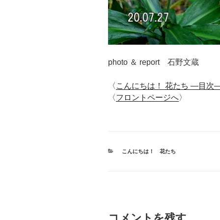
photo ＆ report 石野文蔵
〈
こんにちは！ 花たち ―目次
〈
フロントページへ
〉
カ
こんにちは！ 花たち
テ
ゴ
リ
ー
コメントを残す