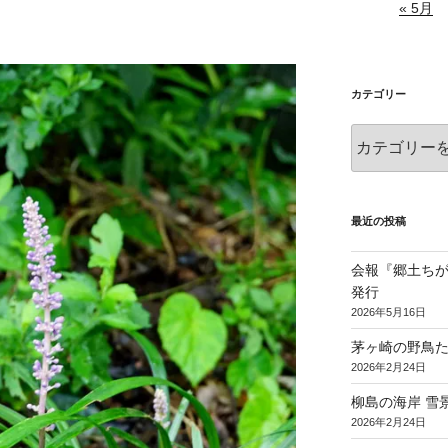
« 5月
カテゴリー
カ
テ
ゴ
リ
ー
最近の投稿
会報『郷土ちがさ
発行
2026年5月16日
茅ヶ崎の野鳥た
2026年2月24日
柳島の海岸 雪景
2026年2月24日