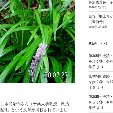
芹沢雪景色 令和
2026年2月8日
会報『郷土ちがさ
（最新号）
2026年1月28日
最近のコメント
第305回 史
を歩く③ 令和5
集子
より
第305回 史
を歩く③ 令和5
オタ
より
第305回 史
を歩く③ 令和5
水）に水島治郎さん（千葉大学教授 政治
集子
より
活用」という文章が掲載されていまし