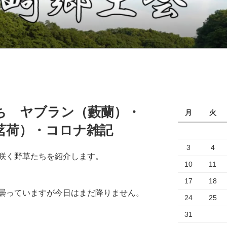
ち ヤブラン（藪蘭）・
月
火
茗荷）・コロナ雑記
3
4
咲く野草たちを紹介します。
10
11
17
18
曇っていますが今日はまだ降りません。
24
25
31