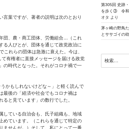
第305回 史
を歩く③ 令和5
い言葉ですが、著者の説明は次のとおり
オタ
より
茅ヶ崎の野鳥た
とササゴイの
年団、農・商工団体、労働組合…（これ
する人びとが、団体を通じて政党政治に
年でこれらの団体は急激に衰えた。今は、
検
駆使して有権者に直接メッセージを届ける政党
索:
」の時代となった。それがコロナ禍で一
そうかもしれないけどな～」と軽く読んで
は最後の「経済や社会でもコロナ禍は
れると見ています」の数行でした。
属している自治会も、氏子組織も、地域
止めています。（これらを通じて特定の
りませんが。）そして、私にとって一番