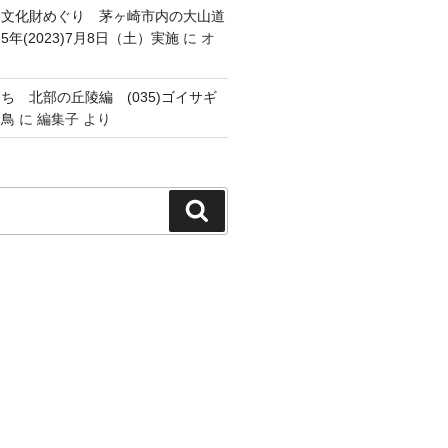
跡・文化財めぐり 茅ヶ崎市内の大山道
年(2023)7月8日（土）実施
に
オ
ち 北部の丘陵編 (035)ゴイサギ
幼鳥
に
編集子
より
検
索