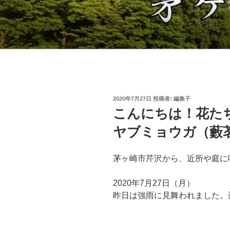
コ
ン
テ
茅ヶ崎郷土会
ン
ツ
へ
ス
キ
投
2020年7月27日
投稿者:
編集子
ッ
稿
こんにちは！花た
日:
プ
ヤブミョウガ（藪
茅ヶ崎市芹沢から、近所や庭に
2020年7月27日（月）
昨日は強雨に見舞われました。