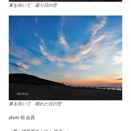
東を向いて 曇り日の空
東を向いて 晴れた日の空
photo 前 会員