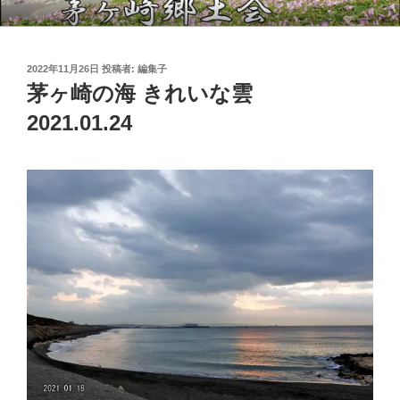
コ
茅ヶ崎郷土会
ン
テ
投
2022年11月26日
投稿者:
編集子
ン
稿
茅ヶ崎の海 きれいな雲
ツ
日:
へ
2021.01.24
ス
キ
ッ
プ