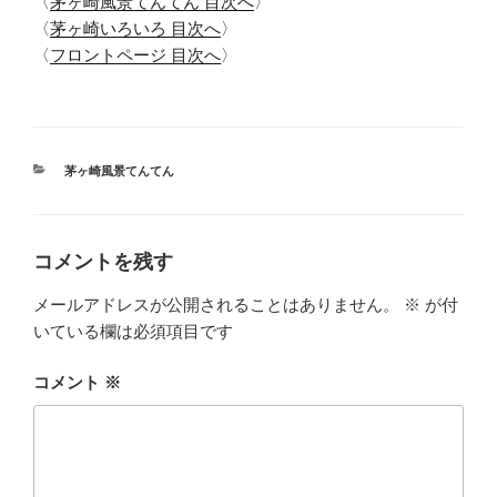
〈
茅ヶ崎風景てんてん 目次へ
〉
〈
茅ヶ崎いろいろ 目次へ
〉
〈
フロントページ 目次へ
〉
カ
茅ヶ崎風景てんてん
テ
ゴ
リ
ー
コメントを残す
メールアドレスが公開されることはありません。
※
が付
いている欄は必須項目です
コメント
※