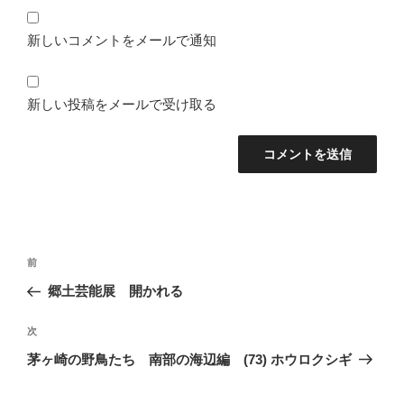
新しいコメントをメールで通知
新しい投稿をメールで受け取る
投
前
前
稿
の
郷土芸能展 開かれる
ナ
投
ビ
稿
次
次
ゲ
の
茅ヶ崎の野鳥たち 南部の海辺編 (73) ホウロクシギ
投
ー
稿