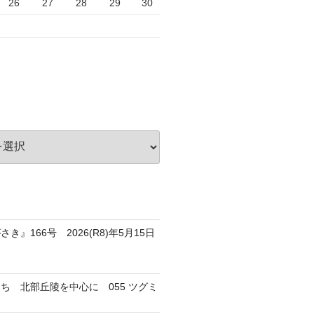
26
27
28
29
30
き』166号 2026(R8)年5月15日
ち 北部丘陵を中心に 055 ツグミ