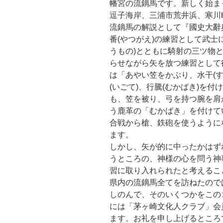
幡宮の流鏑馬です。新しく始ま
逗子海岸、三浦市荒井浜、寒川
流鏑馬の解説として『國史大辭
番(やつがえ)の練習として武士
うもの)とともに騎射の三ツ物
らせながら矢を放つ練習として
は「あやい笠をかぶり、水干(す
(いごて)、行騰(むかばき)を
も、笠を被り、弓を持つ腕を肩
う鹿革の「むかばき」を付けて
合戦から槍、鉄砲を使うように
ます。
しかし、矢が的に中ったかはず
うところの、神様の心を問う神
習に取り入れられたと考えるこ
県内の流鏑馬全てを訪ねたので
しのんで、そのいくつかをこの
には「茅ヶ崎文化人クラブ」会
ます。お礼を申し上げるところ