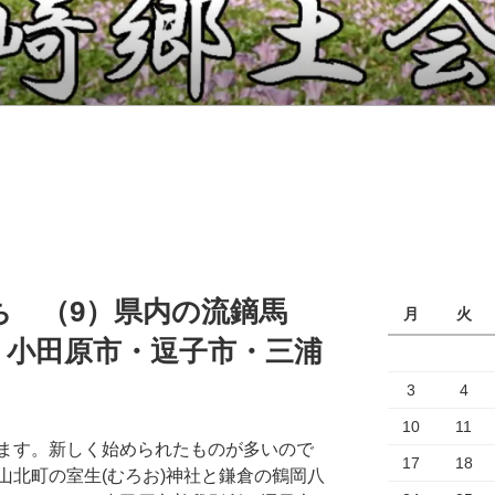
ち （9）県内の流鏑馬
月
火
・小田原市・逗子市・三浦
3
4
10
11
ます。新しく始められたものが多いので
17
18
山北町の室生(むろお)神社と鎌倉の鶴岡八