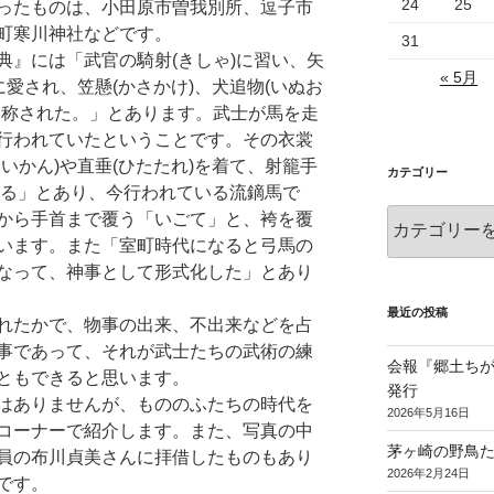
24
25
ったものは、小田原市曽我別所、逗子市
町寒川神社などです。
31
典』には「武官の騎射(きしゃ)に習い、矢
« 5月
に愛され、笠懸(かさかけ)、犬追物(いぬお
と称された。」とあります。武士が馬を走
行われていたということです。その衣裳
いかん)や直垂(ひたたれ)を着て、射籠手
カテゴリー
付ける」とあり、今行われている流鏑馬で
カ
から手首まで覆う「いごて」と、袴を覆
テ
います。また「室町時代になると弓馬の
ゴ
なって、神事として形式化した」とあり
リ
ー
最近の投稿
れたかで、物事の出来、不出来などを占
事であって、それが武士たちの武術の練
会報『郷土ちがさ
ともできると思います。
発行
はありませんが、もののふたちの時代を
2026年5月16日
コーナーで紹介します。また、写真の中
茅ヶ崎の野鳥た
員の布川貞美さんに拝借したものもあり
2026年2月24日
です。