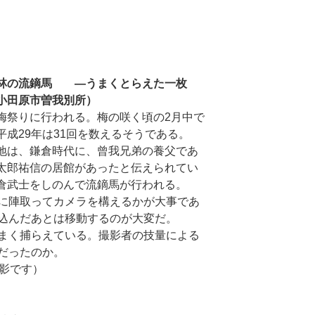
林の流鏑馬 ―うまくとらえた一枚
小田原市曽我別所）
梅祭りに行われる。梅の咲く頃の2月中で
平成29年は31回を数えるそうである。
地は、鎌倉時代に、曾我兄弟の養父であ
太郎祐信の居館があったと伝えられてい
倉武士をしのんで流鏑馬が行われる。
に陣取ってカメラを構えるかが大事であ
込んだあとは移動するのが大変だ。
まく捕らえている。撮影者の技量による
だったのか。
撮影です）