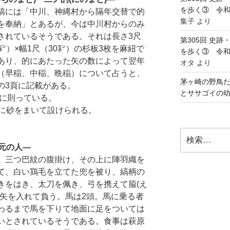
を歩く③ 令和5
稿には「中川、神縄村から隔年交替で的
集子
より
を奉納」とあるが、今は中川村からのみ
されているそうである。それは長さ3尺
第305回 史
0㌢）×幅1尺（30㌢）の杉板3枚を麻紐で
を歩く③ 令和5
あり、的にあたった矢の数によって翌年
オタ
より
（早稲、中稲、晩稲）について占うと、
茅ヶ崎の野鳥た
の3頁に記載がある。
とササゴイの
式に則っている。
に砂をまいて設けられる。
検
索:
元の人―
、三つ巴紋の腹掛け、その上に陣羽織を
て、白い鶏毛を立てた兜を被り、縞柄の
きをはき、太刀を佩き、弓を携えて箙(え
に矢を入れて負う。馬は2頭。馬に乗る者
わるまで馬を下りて地面に足をついては
いとされているそうである。食事は萩原