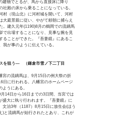
の建物でとるが、馬から直接床に降り
の社殿の床から乗ることになっている。
河村（現山北）に河村城を開いて、河村
は大庭景親に従い、やがて頼朝に捕らえ
。建久元年(1190)8月の鶴岡での流鏑馬
挙で出場することになり、見事な腕を見
することができた。『吾妻鏡』にあるこ
、我が事のように伝えている。
スを狙う― （鎌倉市雪ノ下二丁目
幡宮の流鏑馬は、9月15日の例大祭の折
16日に行われる。八幡宮のホームページ
のようにある。
9月14日から16日までの3日間、当宮では
が盛大に執り行われます。『吾妻鏡』に
文治3年（1187）8月15日に放生会(ほう
え)と流鏑馬が始行されたとあり、これが