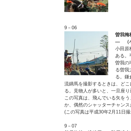
9－06
曽我梅
― （
小田原
ある。
曽我の
る曽我
る。鎌
流鏑馬を撮影するときは、どこ
る。見物人が多いと、一旦座り
この写真は、飛んでいる矢をう
か、偶然のシャッターチャンス
(この写真は平成30年2月11日
9－07