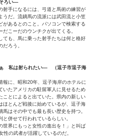
そろい―
の射手になるには、弓道と馬術の練習が
ようだ。流鏑馬の流派には武田流と小笠
どがあるとのこと。パソコンで検索する
ーだこーだのウンチクが出てくる。
しても、馬に乗った射手たちは何と格好
のだろう。
ぁ 私は射られたい― （逗子市逗子海
情報に、昭和20年、逗子海岸のホテルに
ていたアメリカの駐留軍人に見せるため
たことによると出ていた。県内の新しい
はほとんど戦後に始めているが、逗子海
鏑馬はその中でも最も長い歴史を持つ。
列と併せて行われているらしい。
の世界にもっと女性の進出を！」と叫ば
女性の武者が活躍しているのだ。