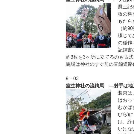
風土記
板の料
もたら
（約9
綴じて
の稲作
記録書
的3枚を3ヶ所に立てるのも古
馬場は神社のすぐ前の直線道路
9－03
室生神社の流鏑馬 ―射手は地
装束は
はおっ
むかば
びら)
は、終
いけな