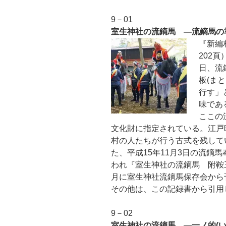
9－01
室生神社の流鏑馬 ―流鏑馬の
『新編
202
日、流
板(ま
行す」
味であ
ここの
文化財に指定されている。江戸
村の人たちが行う古式を残して
た、平成15年11月3日の流鏑
われ『室生神社の流鏑馬 附鞍
月に室生神社流鏑馬保存会から
その他は、この記録書から引用
9－02
室生神社の流鏑馬 ―一ノ的(い