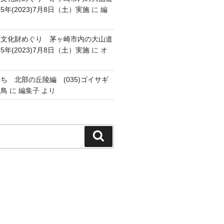
年(2023)7月8日（土）実施
に
編
跡・文化財めぐり 茅ヶ崎市内の大山道
年(2023)7月8日（土）実施
に
オ
ち 北部の丘陵編 (035)ゴイサギ
幼鳥
に
編集子
より
検
索