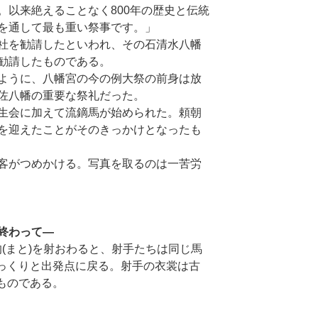
。以来絶えることなく800年の歴史と伝統
を通して最も重い祭事です。」
社を勧請したといわれ、その石清水八幡
勧請したものである。
ように、八幡宮の今の例大祭の前身は放
佐八幡の重要な祭礼だった。
生会に加えて流鏑馬が始められた。頼朝
を迎えたことがそのきっかけとなったも
客がつめかける。写真を取るのは一苦労
終わって―
的(まと)を射おわると、射手たちは同じ馬
っくりと出発点に戻る。射手の衣裳は古
ものである。