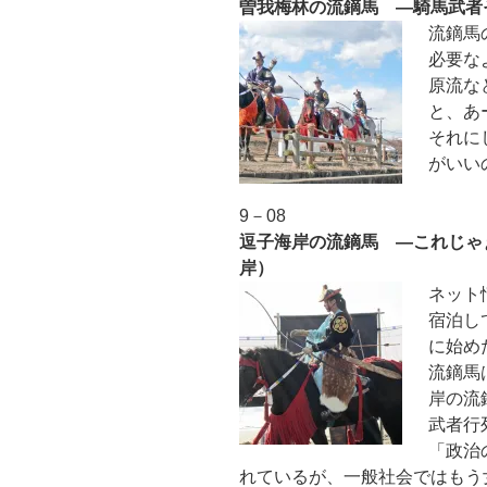
曽我梅林の流鏑馬 ―騎馬武者
流鏑馬
必要な
原流な
と、あ
それに
がいい
9－08
逗子海岸の流鏑馬 ―これじゃ
岸）
ネット
宿泊し
に始め
流鏑馬
岸の流
武者行
「政治
れているが、一般社会ではもう