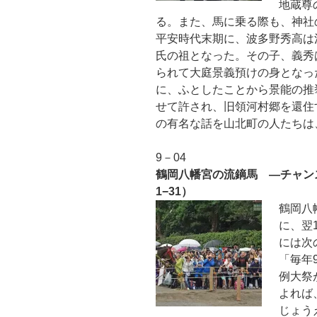
地蔵尊
る。また、馬に乗る際も、神社
平安時代末期に、波多野秀高は
氏の祖となった。その子、義秀
られて大庭景義預けの身となった
に、ふとしたことから景能の推
せて許され、旧領河村郷を還住
の有名な話を山北町の人たちは
9－04
鶴岡八幡宮の流鏑馬 ―チャン
1−31）
鶴岡八
に、翌
には次
「毎年
例大祭
よれば、
じょう