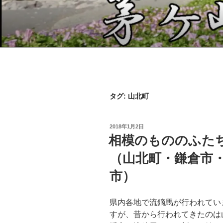
コ
ン
テ
茅ヶ崎郷土会
ン
ツ
へ
ス
キ
タグ:
山北町
ッ
プ
投
2018年1月2日
稿
相模のもののふた
日:
（山北町・鎌倉市
市）
県内各地で流鏑馬が行われてい
すが、昔から行われてきたのは