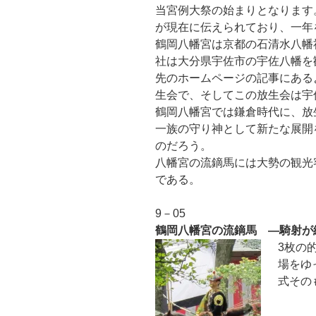
当宮例大祭の始まりとなります
が現在に伝えられており、一年
鶴岡八幡宮は京都の石清水八幡
社は大分県宇佐市の宇佐八幡を
先のホームページの記事にある
生会で、そしてこの放生会は宇
鶴岡八幡宮では鎌倉時代に、放
一族の守り神として新たな展開
のだろう。
八幡宮の流鏑馬には大勢の観光
である。
9－05
鶴岡八幡宮の流鏑馬 ―騎射が
3枚の
場をゆ
式その