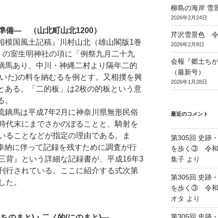
柳島の海岸 雪景
2026年2月24日
準備― （山北町山北1200）
芹沢雪景色 令和
相模国風土記稿』川村山北（雄山閣版1巻
2026年2月8日
頁）の室生明神社の項に「例祭九月二十九
会報『郷土ちがさ
鏑馬あり、中川・神縄二村より隔年二的
（最新号）
といた)の料を納むるを例とす。又相撲を興
2026年1月28日
とある。「二的板」は2枚の的板という意
る。
流鏑馬は平成7年2月に神奈川県無形民俗
最近のコメント
時代末にまでさかのぼることと、騎射を
いることなどが指定の理由である。ま
第305回 史
馬奉納に伴って記録を残すために調査が行
を歩く③ 令和5
三背』という詳細な記録書が、平成16年3
集子
より
刊行されている。ここに紹介する式次第
第305回 史
した。
を歩く③ 令和5
オタ
より
第305回 史
ちのまと)・二ノ的(にのまと)―